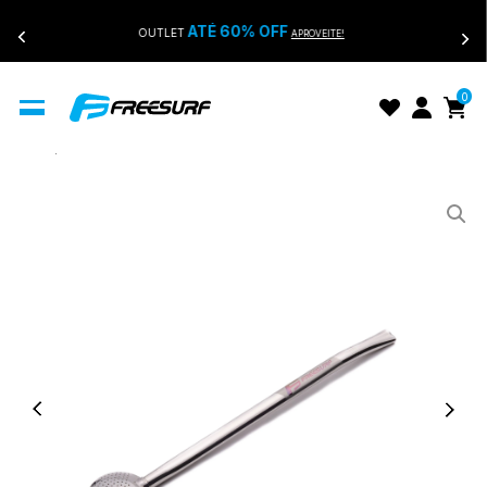
ATÉ 60% OFF
OUTLET
APROVEITE!
0
Início
Bomba De Inox FreeSurf Tchê