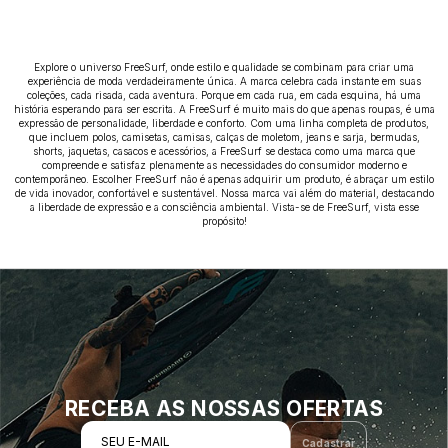
Explore o universo FreeSurf, onde estilo e qualidade se combinam para criar uma
experiência de moda verdadeiramente única. A marca celebra cada instante em suas
coleções, cada risada, cada aventura. Porque em cada rua, em cada esquina, há uma
história esperando para ser escrita. A FreeSurf é muito mais do que apenas roupas, é uma
expressão de personalidade, liberdade e conforto. Com uma linha completa de produtos,
que incluem polos, camisetas, camisas, calças de moletom, jeans e sarja, bermudas,
shorts, jaquetas, casacos e acessórios, a FreeSurf se destaca como uma marca que
compreende e satisfaz plenamente as necessidades do consumidor moderno e
contemporâneo. Escolher FreeSurf não é apenas adquirir um produto, é abraçar um estilo
de vida inovador, confortável e sustentável. Nossa marca vai além do material, destacando
a liberdade de expressão e a consciência ambiental. Vista-se de FreeSurf, vista esse
propósito!
RECEBA AS NOSSAS OFERTAS
SEU E-MAIL
Cadastrar