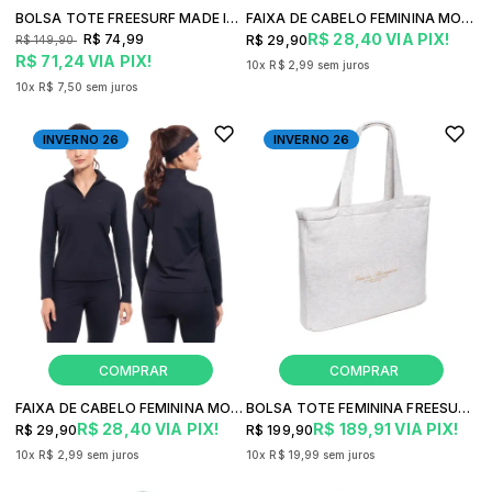
BOLSA TOTE FREESURF MADE IN BRASIL CASUAL
FAIXA DE CABELO FEMININA MOVING FREESURF FUSION FITNESS
R$ 28,40
VIA PIX!
R$ 74,99
R$ 29,90
R$ 149,90
R$ 71,24
VIA PIX!
10x
R$ 2,99
sem juros
10x
R$ 7,50
sem juros
INVERNO 26
INVERNO 26
FAIXA DE CABELO FEMININA MOVING FREESURF COMPRESSION FITNESS
BOLSA TOTE FEMININA FREESURF TOTE CASUAL
R$ 28,40
VIA PIX!
R$ 189,91
VIA PIX!
R$ 29,90
R$ 199,90
10x
R$ 2,99
sem juros
10x
R$ 19,99
sem juros