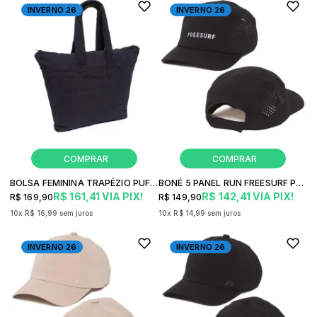
INVERNO 26
INVERNO 26
BOLSA FEMININA TRAPÉZIO PUFF FREESURF CASUAL
BONÉ 5 PANEL RUN FREESURF PRETO
R$ 161,41
VIA PIX!
R$ 142,41
VIA PIX!
R$ 169,90
R$ 149,90
10x
R$ 16,99
sem juros
10x
R$ 14,99
sem juros
INVERNO 26
INVERNO 26