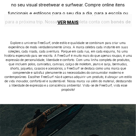
no seu visual streetwear e surfwear. Compre online itens
funcionais e estilosos para o seu dia a dia, para a escola ou
para a próxima trip. Nossa linha completa conta com
bonés de
VER MAIS
marca originais
,
mochilas resistentes para notebook e
skate
,
pochetes e shoulder bags
,
carteiras de couro e
Explore o universo FreeSurf, onde estilo e qualidade se combinam para criar uma
tecido
,
cintos
,
óculos de sol com proteção UV
e
chinelos
experiência de moda verdadeiramente única. A marca celebra cada instante em suas
coleções, cada risada, cada aventura. Porque em cada rua, em cada esquina, há uma
super confortáveis
. Qualidade e design utilitário que
história esperando para ser escrita. A FreeSurf é muito mais do que apenas roupas, é uma
expressão de personalidade, liberdade e conforto. Com uma linha completa de produtos,
acompanham você em todos os picos.
que incluem polos, camisetas, camisas, calças de moletom, jeans e sarja, bermudas,
shorts, jaquetas, casacos e acessórios, a FreeSurf se destaca como uma marca que
compreende e satisfaz plenamente as necessidades do consumidor moderno e
contemporâneo. Escolher FreeSurf não é apenas adquirir um produto, é abraçar um estilo
de vida inovador, confortável e sustentável. Nossa marca vai além do material, destacando
a liberdade de expressão e a consciência ambiental. Vista-se de FreeSurf, vista esse
propósito!