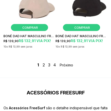
BONÉ DAD HAT MASCULINO FREESURF WRAP
BONÉ DAD HAT MASCULINO FREESURF WRAP PRETO
R$ 132,91
VIA PIX!
R$ 132,91
VIA PIX!
R$ 139,90
R$ 139,90
10x
R$ 13,99
sem juros
10x
R$ 13,99
sem juros
1
2
3
4
ACESSÓRIOS FREESURF
Os
Acessórios FreeSurf
são o detalhe indispensável que falta