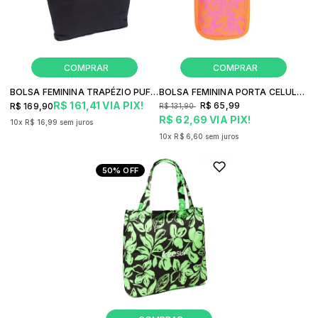
BOLSA FEMININA TRAPÉZIO PUFF FREESURF CASUAL
BOLSA FEMININA PORTA CELULAR FREESURF FLORES NEON
R$ 161,41
VIA PIX!
R$ 65,99
R$ 169,90
R$ 131,90
R$ 62,69
VIA PIX!
10x
R$ 16,99
sem juros
10x
R$ 6,60
sem juros
50%
OFF