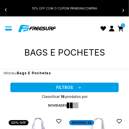
10% OFF COM O CUPOM PRIMEIRACOMPRA
0
BAGS E POCHETES
Início
Bags E Pochetes
FILTROS
Classificar
16
produtos por
NOVIDADES
50%
OFF
INVERNO 26