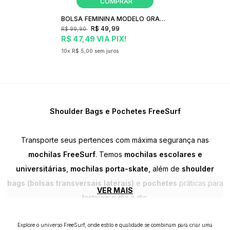
BOLSA FEMININA MODELO GRANDE FREESURF FLORES
R$ 49,99
R$ 99,90
R$ 47,49
VIA PIX!
10x
R$ 5,00
sem juros
Shoulder Bags e Pochetes FreeSurf
Transporte seus pertences com máxima segurança nas
mochilas FreeSurf
. Temos
mochilas escolares e
universitárias
,
mochilas porta-skate
, além de
shoulder
bags (bolsas transversais laterais)
e
pochetes
práticas para
VER MAIS
festivais e dia a dia.
Explore o universo FreeSurf, onde estilo e qualidade se combinam para criar uma