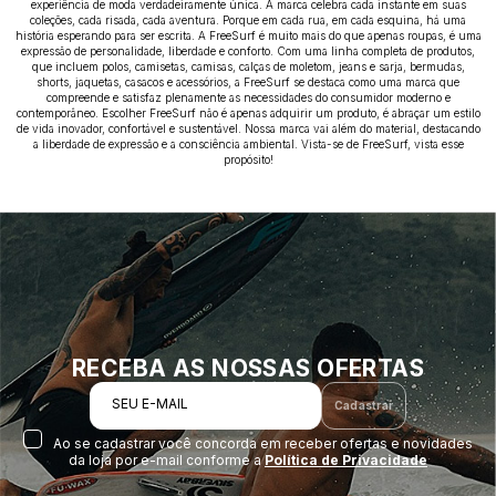
experiência de moda verdadeiramente única. A marca celebra cada instante em suas
coleções, cada risada, cada aventura. Porque em cada rua, em cada esquina, há uma
história esperando para ser escrita. A FreeSurf é muito mais do que apenas roupas, é uma
expressão de personalidade, liberdade e conforto. Com uma linha completa de produtos,
que incluem polos, camisetas, camisas, calças de moletom, jeans e sarja, bermudas,
shorts, jaquetas, casacos e acessórios, a FreeSurf se destaca como uma marca que
compreende e satisfaz plenamente as necessidades do consumidor moderno e
contemporâneo. Escolher FreeSurf não é apenas adquirir um produto, é abraçar um estilo
de vida inovador, confortável e sustentável. Nossa marca vai além do material, destacando
a liberdade de expressão e a consciência ambiental. Vista-se de FreeSurf, vista esse
propósito!
RECEBA AS NOSSAS OFERTAS
SEU E-MAIL
Cadastrar
Ao se cadastrar você concorda em receber ofertas e novidades
da loja por e-mail conforme a
Política de Privacidade