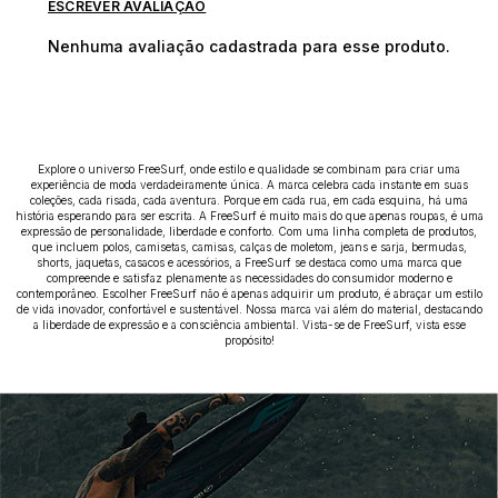
ESCREVER AVALIAÇÃO
Nenhuma avaliação cadastrada para esse produto.
Explore o universo FreeSurf, onde estilo e qualidade se combinam para criar uma
experiência de moda verdadeiramente única. A marca celebra cada instante em suas
coleções, cada risada, cada aventura. Porque em cada rua, em cada esquina, há uma
história esperando para ser escrita. A FreeSurf é muito mais do que apenas roupas, é uma
expressão de personalidade, liberdade e conforto. Com uma linha completa de produtos,
que incluem polos, camisetas, camisas, calças de moletom, jeans e sarja, bermudas,
shorts, jaquetas, casacos e acessórios, a FreeSurf se destaca como uma marca que
compreende e satisfaz plenamente as necessidades do consumidor moderno e
contemporâneo. Escolher FreeSurf não é apenas adquirir um produto, é abraçar um estilo
de vida inovador, confortável e sustentável. Nossa marca vai além do material, destacando
a liberdade de expressão e a consciência ambiental. Vista-se de FreeSurf, vista esse
propósito!