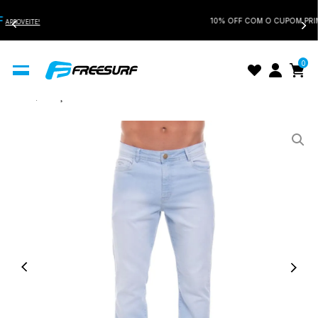
ATÉ 60% OFF
OUTLET
APROVEITE!
0
Início
Calça Jeans Masculina FreeSurf Flat