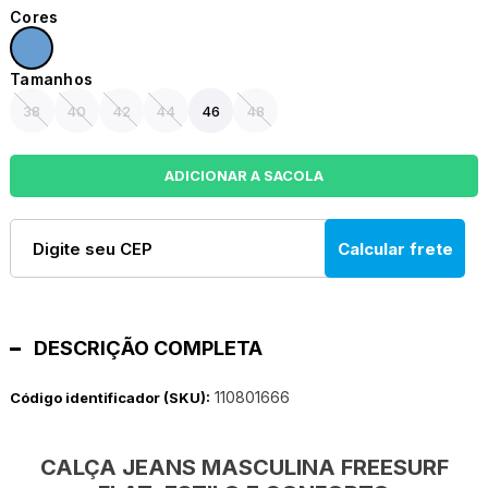
38
40
42
44
46
48
Calcular frete
DESCRIÇÃO COMPLETA
110801666
Código identificador (SKU):
CALÇA JEANS MASCULINA FREESURF