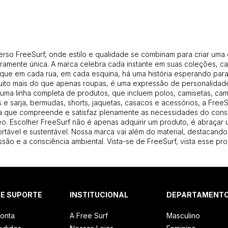
erso FreeSurf, onde estilo e qualidade se combinam para criar uma
amente única. A marca celebra cada instante em suas coleções, ca
que em cada rua, em cada esquina, há uma história esperando para 
uito mais do que apenas roupas, é uma expressão de personalidade
uma linha completa de produtos, que incluem polos, camisetas, cam
 e sarja, bermudas, shorts, jaquetas, casacos e acessórios, a Free
 que compreende e satisfaz plenamente as necessidades do con
. Escolher FreeSurf não é apenas adquirir um produto, é abraçar u
ortável e sustentável. Nossa marca vai além do material, destacando
são e a consciência ambiental. Vista-se de FreeSurf, vista esse pro
 E SUPORTE
INSTITUCIONAL
DEPARTAMENT
onta
A Free Surf
Masculino