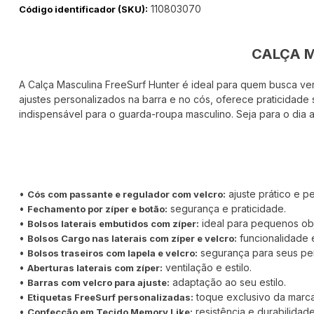
110803070
Código identificador (SKU):
CALÇA M
A Calça Masculina FreeSurf Hunter é ideal para quem busca vers
ajustes personalizados na barra e no cós, oferece praticidade 
indispensável para o guarda-roupa masculino. Seja para o dia a 
•
ajuste prático e p
Cós com passante e regulador com velcro:
•
segurança e praticidade.
Fechamento por zíper e botão:
•
ideal para pequenos obj
Bolsos laterais embutidos com zíper:
•
funcionalidade 
Bolsos Cargo nas laterais com zíper e velcro:
•
segurança para seus pe
Bolsos traseiros com lapela e velcro:
•
ventilação e estilo.
Aberturas laterais com zíper:
•
adaptação ao seu estilo.
Barras com velcro para ajuste:
•
toque exclusivo da marca
Etiquetas FreeSurf personalizadas:
•
resistência e durabilidade
Confecção em Tecido Memory Like: