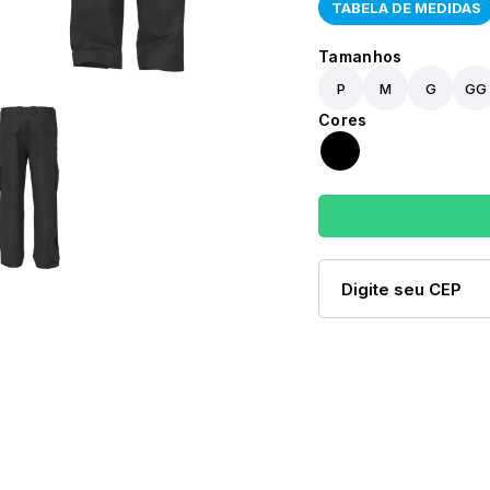
TABELA DE MEDIDAS
P
M
G
GG