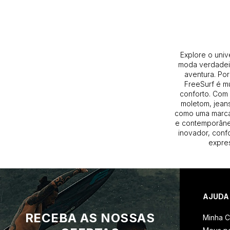
Explore o univ
moda verdadeir
aventura. Por
FreeSurf é m
conforto. Com 
moletom, jeans
como uma marca
e contemporâneo
inovador, conf
expres
AJUDA
RECEBA AS NOSSAS
Minha C