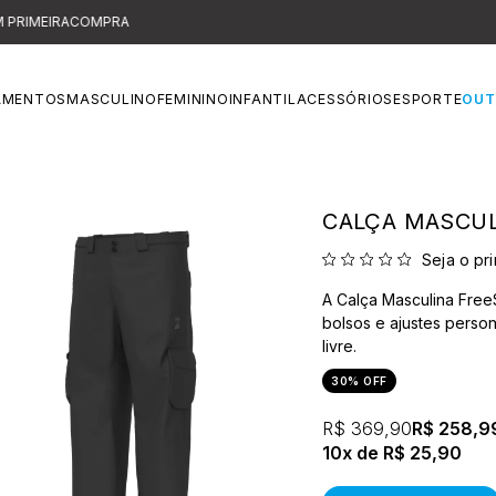
ATÉ 60% OFF
OUTLET
APROVEITE!
AMENTOS
MASCULINO
FEMININO
INFANTIL
ACESSÓRIOS
ESPORTE
OUT
CALÇA MASCUL
Seja o pri
A Calça Masculina FreeS
bolsos e ajustes person
livre.
30% OFF
R$ 369,90
R$ 258,9
10x
R$ 25,90