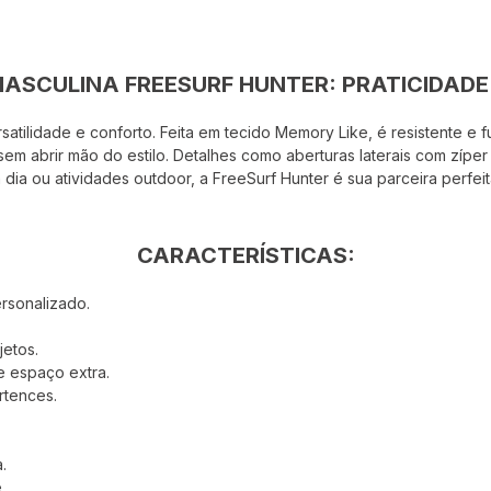
ASCULINA FREESURF HUNTER: PRATICIDADE 
atilidade e conforto. Feita em tecido Memory Like, é resistente e 
sem abrir mão do estilo. Detalhes como aberturas laterais com zíper
dia ou atividades outdoor, a FreeSurf Hunter é sua parceira perfeit
CARACTERÍSTICAS:
ersonalizado.
etos.
e espaço extra.
rtences.
.
.