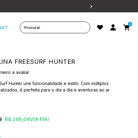
0
LET
INA FREESURF HUNTER
meiro a avaliar
urf Hunter une funcionalidade e estilo. Com múltiplos
alizados, é perfeita para o dia a dia e aventuras ao ar
9
R$ 246,04
VIA PIX!