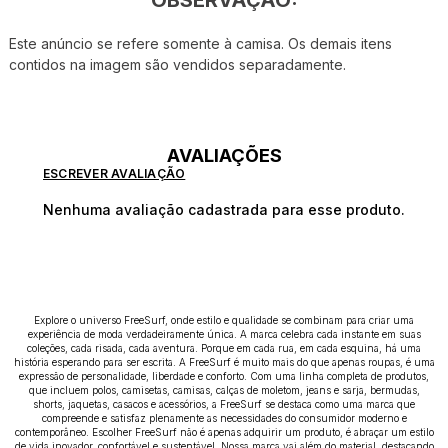
OBSERVAÇÃO:
Este anúncio se refere somente à camisa. Os demais itens
contidos na imagem são vendidos separadamente.
AVALIAÇÕES
ESCREVER AVALIAÇÃO
Nenhuma avaliação cadastrada para esse produto.
Explore o universo FreeSurf, onde estilo e qualidade se combinam para criar uma
experiência de moda verdadeiramente única. A marca celebra cada instante em suas
coleções, cada risada, cada aventura. Porque em cada rua, em cada esquina, há uma
história esperando para ser escrita. A FreeSurf é muito mais do que apenas roupas, é uma
expressão de personalidade, liberdade e conforto. Com uma linha completa de produtos,
que incluem polos, camisetas, camisas, calças de moletom, jeans e sarja, bermudas,
shorts, jaquetas, casacos e acessórios, a FreeSurf se destaca como uma marca que
compreende e satisfaz plenamente as necessidades do consumidor moderno e
contemporâneo. Escolher FreeSurf não é apenas adquirir um produto, é abraçar um estilo
de vida inovador, confortável e sustentável. Nossa marca vai além do material, destacando