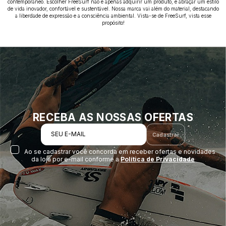
contemporâneo. Escolher FreeSurf não é apenas adquirir um produto, é abraçar um estilo
de vida inovador, confortável e sustentável. Nossa marca vai além do material, destacando
a liberdade de expressão e a consciência ambiental. Vista-se de FreeSurf, vista esse
propósito!
RECEBA AS NOSSAS OFERTAS
SEU E-MAIL
Cadastrar
Ao se cadastrar você concorda em receber ofertas e novidades
da loja por e-mail conforme a
Política de Privacidade