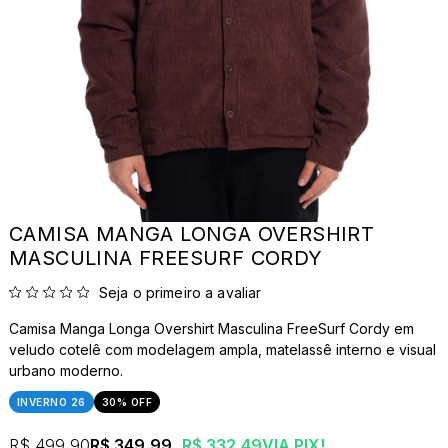
CAMISA MANGA LONGA OVERSHIRT
MASCULINA FREESURF CORDY
Seja o primeiro a avaliar
Camisa Manga Longa Overshirt Masculina FreeSurf Cordy em
veludo cotelê com modelagem ampla, matelassê interno e visual
urbano moderno.
INVERNO 26
30% OFF
R$ 499,90
R$ 349,99
R$ 332,49
VIA PIX!