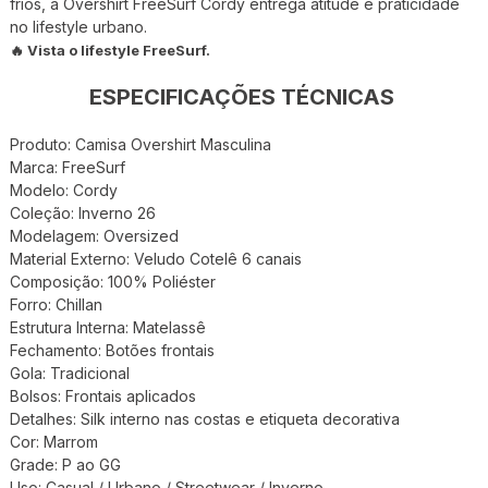
frios, a Overshirt FreeSurf Cordy entrega atitude e praticidade
no lifestyle urbano.
🔥 Vista o lifestyle FreeSurf.
ESPECIFICAÇÕES TÉCNICAS
Produto: Camisa Overshirt Masculina
Marca: FreeSurf
Modelo: Cordy
Coleção: Inverno 26
Modelagem: Oversized
Material Externo: Veludo Cotelê 6 canais
Composição: 100% Poliéster
Forro: Chillan
Estrutura Interna: Matelassê
Fechamento: Botões frontais
Gola: Tradicional
Bolsos: Frontais aplicados
Detalhes: Silk interno nas costas e etiqueta decorativa
Cor: Marrom
Grade: P ao GG
Uso: Casual / Urbano / Streetwear / Inverno