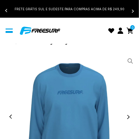
FRETE GRÁTIS SUL E SUDESTE PARA COMPRAS ACIMA DE R$ 249,90
0
Início
Camiseta Manga Longa Infantil FreeSurf Cool