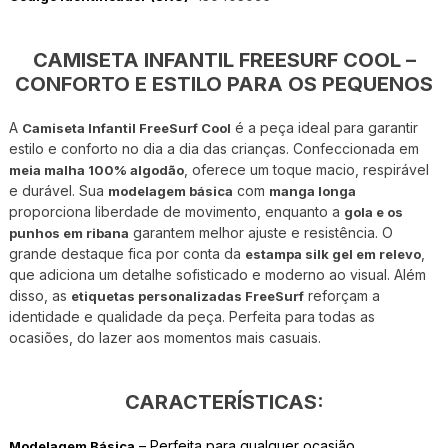
CAMISETA INFANTIL FREESURF COOL –
CONFORTO E ESTILO PARA OS PEQUENOS
A
é a peça ideal para garantir
Camiseta Infantil FreeSurf Cool
estilo e conforto no dia a dia das crianças. Confeccionada em
, oferece um toque macio, respirável
meia malha 100% algodão
e durável. Sua
com
modelagem básica
manga longa
proporciona liberdade de movimento, enquanto a
gola e os
garantem melhor ajuste e resistência. O
punhos em ribana
grande destaque fica por conta da
,
estampa silk gel em relevo
que adiciona um detalhe sofisticado e moderno ao visual. Além
disso, as
reforçam a
etiquetas personalizadas FreeSurf
identidade e qualidade da peça. Perfeita para todas as
ocasiões, do lazer aos momentos mais casuais.
CARACTERÍSTICAS:
– Perfeita para qualquer ocasião
Modelagem Básica