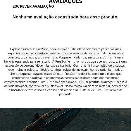
AVALIAÇÕES
ESCREVER AVALIAÇÃO
Nenhuma avaliação cadastrada para esse produto.
Explore o universo FreeSurf, onde estilo e qualidade se combinam para criar uma
experiência de moda verdadeiramente única. A marca celebra cada instante em suas
coleções, cada risada, cada aventura. Porque em cada rua, em cada esquina, há uma
história esperando para ser escrita. A FreeSurf é muito mais do que apenas roupas, é uma
expressão de personalidade, liberdade e conforto. Com uma linha completa de produtos,
que incluem polos, camisetas, camisas, calças de moletom, jeans e sarja, bermudas,
shorts, jaquetas, casacos e acessórios, a FreeSurf se destaca como uma marca que
compreende e satisfaz plenamente as necessidades do consumidor moderno e
contemporâneo. Escolher FreeSurf não é apenas adquirir um produto, é abraçar um estilo
de vida inovador, confortável e sustentável. Nossa marca vai além do material, destacando
a liberdade de expressão e a consciência ambiental. Vista-se de FreeSurf, vista esse
propósito!