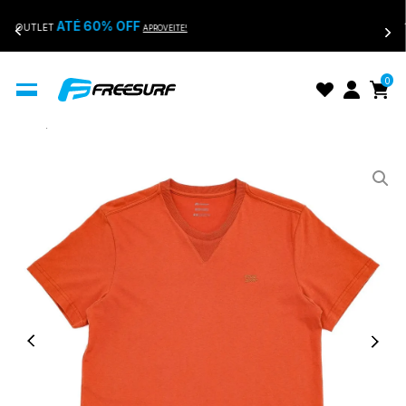
ATÉ 60% OFF
OUTLET
APROVEITE!
0
Início
Camiseta Masculina FreeSurf Touch