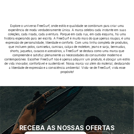
Explore o universo FreeSurf, onde estilo e qualidade se combinam para criar uma
experiência de moda verdadeiramente única. A marca celebra cada instante em suas
coleções, cada risada, cada aventura. Porque em cada rua, em cada esquina, há uma
história esperando para ser escrita. A FreeSurf é muito mais do que apenas roupas, é uma
expressão de personalidade, liberdade e conforto. Com uma linha completa de produtos,
que incluem polos, camisetas, camisas, calças de moletom, jeans e sarja, bermudas,
shorts, jaquetas, casacos e acessórios, a FreeSurf se destaca como uma marca que
compreende e satisfaz plenamente as necessidades do consumidor moderno e
contemporâneo. Escolher FreeSurf não é apenas adquirir um produto, é abraçar um estilo
de vida inovador, confortável e sustentável. Nossa marca vai além do material, destacando
a liberdade de expressão e a consciência ambiental. Vista-se de FreeSurf, vista esse
propósito!
RECEBA AS NOSSAS OFERTAS