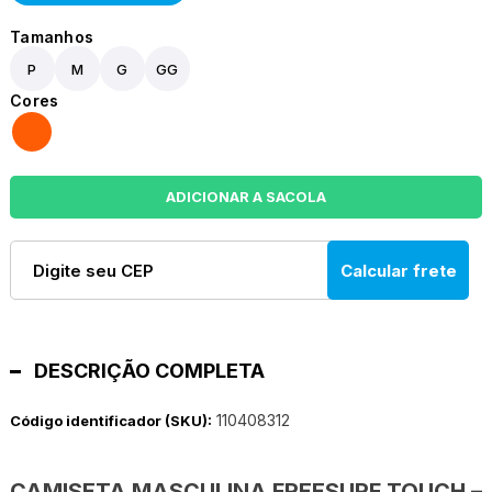
P
M
G
GG
Calcular frete
DESCRIÇÃO COMPLETA
110408312
Código identificador (SKU):
CAMISETA MASCULINA FREESURF TOUCH –