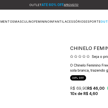
ATÉ 60% OFF
OUTLET
APROVEITE!
AMENTOS
MASCULINO
FEMININO
INFANTIL
ACESSÓRIOS
ESPORTE
OUT
CHINELO FEMI
Seja o pri
O Chinelo Feminino Fre
sola branca, trazendo 
34% OFF
R$ 69,90
R$ 46,00
10x
R$ 4,60