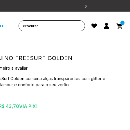
0
LET
NINO FREESURF GOLDEN
meiro a avaliar
eSurf Golden combina alças transparentes com glitter e
glamour e conforto para o seu verão.
R$ 43,70
VIA PIX!