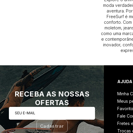
moda verdadeir
aventura. Por
FreeSurf é m
conforto. Com 
moletom, jeans
como uma marca
e contemporâneo
inovador, conf
expres
AJUDA
RECEBA AS NOSSAS
Minha C
OFERTAS
Meus p
Favorit
SEU E-MAIL
Fale C
Fretes 
Cadastrar
Trocas 