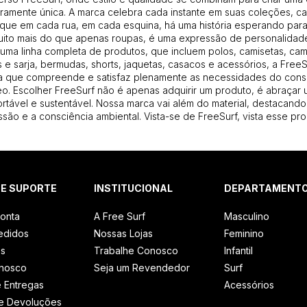
amente única. A marca celebra cada instante em suas coleções, ca
que em cada rua, em cada esquina, há uma história esperando para 
uito mais do que apenas roupas, é uma expressão de personalidade
uma linha completa de produtos, que incluem polos, camisetas, cam
 e sarja, bermudas, shorts, jaquetas, casacos e acessórios, a Free
 que compreende e satisfaz plenamente as necessidades do con
. Escolher FreeSurf não é apenas adquirir um produto, é abraçar u
ortável e sustentável. Nossa marca vai além do material, destacando
são e a consciência ambiental. Vista-se de FreeSurf, vista esse pro
 E SUPORTE
INSTITUCIONAL
DEPARTAMENT
onta
A Free Surf
Masculino
edidos
Nossas Lojas
Feminino
os
Trabalhe Conosco
Infantil
onosco
Seja um Revendedor
Surf
e Entregas
Acessórios
e Devoluções