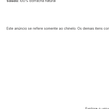
100% borracha natural
Solado:
Este anúncio se refere somente ao chinelo. Os demais itens c
Explore o univ