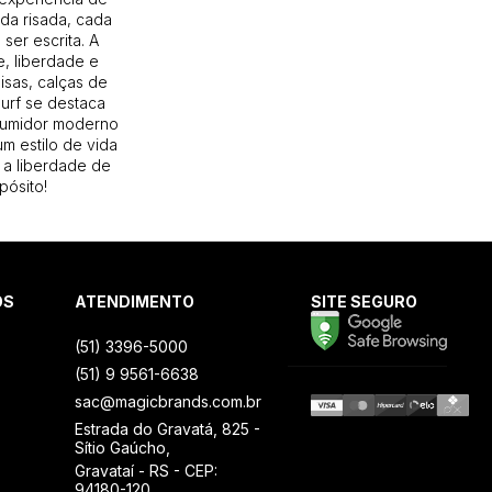
da risada, cada
ser escrita. A
, liberdade e
isas, calças de
Surf se destaca
sumidor moderno
m estilo de vida
 a liberdade de
pósito!
OS
ATENDIMENTO
SITE SEGURO
(51) 3396-5000
(51) 9 9561-6638
sac@magicbrands.com.br
Estrada do Gravatá, 825 -
Sítio Gaúcho,
Gravataí - RS - CEP:
94180-120