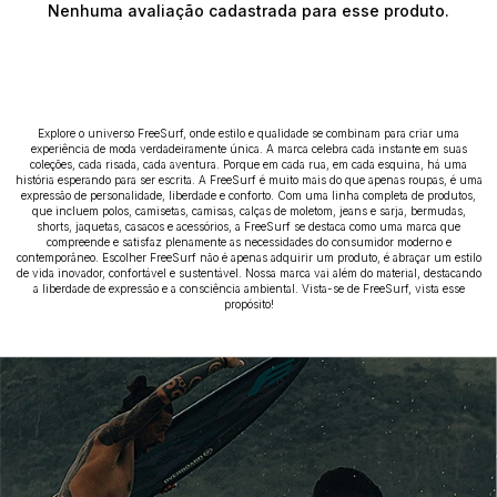
Nenhuma avaliação cadastrada para esse produto.
Explore o universo FreeSurf, onde estilo e qualidade se combinam para criar uma
experiência de moda verdadeiramente única. A marca celebra cada instante em suas
coleções, cada risada, cada aventura. Porque em cada rua, em cada esquina, há uma
história esperando para ser escrita. A FreeSurf é muito mais do que apenas roupas, é uma
expressão de personalidade, liberdade e conforto. Com uma linha completa de produtos,
que incluem polos, camisetas, camisas, calças de moletom, jeans e sarja, bermudas,
shorts, jaquetas, casacos e acessórios, a FreeSurf se destaca como uma marca que
compreende e satisfaz plenamente as necessidades do consumidor moderno e
contemporâneo. Escolher FreeSurf não é apenas adquirir um produto, é abraçar um estilo
de vida inovador, confortável e sustentável. Nossa marca vai além do material, destacando
a liberdade de expressão e a consciência ambiental. Vista-se de FreeSurf, vista esse
propósito!