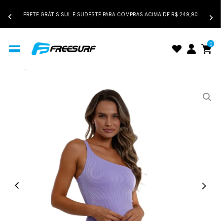
FRETE GRÁTIS SUL E SUDESTE PARA COMPRAS ACIMA DE R$ 249,90
0
Início
Maiô Feminino FreeSurf Wave