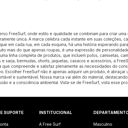
erso FreeSurf, onde estilo e qualidade se combinam para criar uma
amente única. A marca celebra cada instante em suas coleções, ca
que em cada rua, em cada esquina, há uma história esperando para 
uito mais do que apenas roupas, é uma expressão de personalidade
uma linha completa de produtos, que incluem polos, camisetas, cam
 e sarja, bermudas, shorts, jaquetas, casacos e acessórios, a Free
 que compreende e satisfaz plenamente as necessidades do con
. Escolher FreeSurf não é apenas adquirir um produto, é abraçar u
ortável e sustentável. Nossa marca vai além do material, destacando
são e a consciência ambiental. Vista-se de FreeSurf, vista esse pro
 E SUPORTE
INSTITUCIONAL
DEPARTAMENT
onta
A Free Surf
Masculino