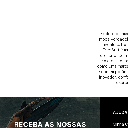
Explore o univ
moda verdadeir
aventura. Por
FreeSurf é m
conforto. Com 
moletom, jeans
como uma marca
e contemporâneo
inovador, conf
expres
AJUDA
RECEBA AS NOSSAS
Minha C