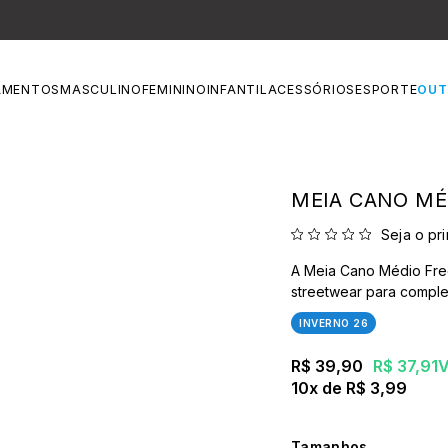
ATÉ 60% OFF
OUTLET
APROVEITE!
AMENTOS
MASCULINO
FEMININO
INFANTIL
ACESSÓRIOS
ESPORTE
OUT
MEIA CANO MÉ
Seja o pri
A Meia Cano Médio Free
streetwear para comple
INVERNO 26
R$ 39,90
R$ 37,91
V
10x
R$ 3,99