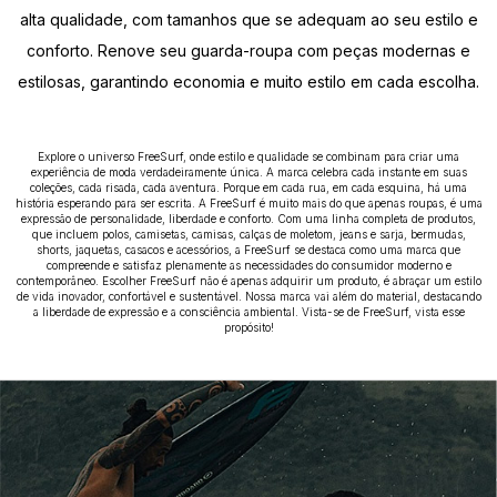
alta qualidade, com tamanhos que se adequam ao seu estilo e
conforto. Renove seu guarda-roupa com peças modernas e
estilosas, garantindo economia e muito estilo em cada escolha.
Explore o universo FreeSurf, onde estilo e qualidade se combinam para criar uma
experiência de moda verdadeiramente única. A marca celebra cada instante em suas
coleções, cada risada, cada aventura. Porque em cada rua, em cada esquina, há uma
história esperando para ser escrita. A FreeSurf é muito mais do que apenas roupas, é uma
expressão de personalidade, liberdade e conforto. Com uma linha completa de produtos,
que incluem polos, camisetas, camisas, calças de moletom, jeans e sarja, bermudas,
shorts, jaquetas, casacos e acessórios, a FreeSurf se destaca como uma marca que
compreende e satisfaz plenamente as necessidades do consumidor moderno e
contemporâneo. Escolher FreeSurf não é apenas adquirir um produto, é abraçar um estilo
de vida inovador, confortável e sustentável. Nossa marca vai além do material, destacando
a liberdade de expressão e a consciência ambiental. Vista-se de FreeSurf, vista esse
propósito!