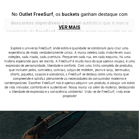
No
Outlet FreeSurf
, os
buckets
ganham destaque com
descontos imperdíveis
e o visual autêntico que é marca
VER MAIS
registrada da
FreeSurf
. Criados para quem vive a vida ao ar
livre, esses chapéus combinam
proteção, conforto e estilo
,
sendo ideais para o dia a dia, viagens, trilhas ou momentos de
Explore o universo FreeSurf, onde estilo e qualidade se combinam para criar uma
experiência de moda verdadeiramente única. A marca celebra cada instante em suas
coleções, cada risada, cada aventura. Porque em cada rua, em cada esquina, há uma
descontração à beira-mar.
história esperando para ser escrita. A FreeSurf é muito mais do que apenas roupas, é uma
expressão de personalidade, liberdade e conforto. Com uma linha completa de produtos,
Os
buckets FreeSurf
são feitos com
materiais leves e
que incluem polos, camisetas, camisas, calças de moletom, jeans e sarja, bermudas,
resistentes
shorts, jaquetas, casacos e acessórios, a FreeSurf se destaca como uma marca que
, proporcionando
ventilação e ajuste perfeito
.
compreende e satisfaz plenamente as necessidades do consumidor moderno e
contemporâneo. Escolher FreeSurf não é apenas adquirir um produto, é abraçar um estilo
Disponíveis em diferentes cores e estampas, eles traduzem o
de vida inovador, confortável e sustentável. Nossa marca vai além do material, destacando
espírito de
a liberdade de expressão e a consciência ambiental. Vista-se de FreeSurf, vista esse
liberdade, atitude e conexão com a natureza
propósito!
que define o lifestyle FreeSurf.
Aproveite o
Outlet FreeSurf
e leve para casa o acessório que
completa seu visual com
autenticidade, conforto e muito
estilo
— tudo isso com preços que só o outlet pode oferecer.